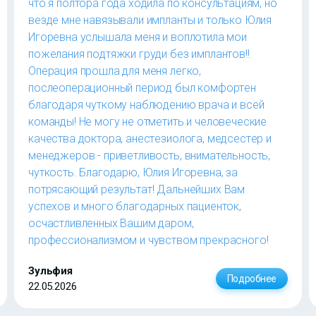
что я полтора года ходила по консультациям, но
везде мне навязывали импланты и только Юлия
Игоревна услышала меня и воплотила мои
пожелания подтяжки груди без имплантов!!
Операция прошла для меня легко,
послеоперационный период был комфортен
благодаря чуткому наблюдению врача и всей
команды! Не могу не отметить и человеческие
качества доктора, анестезиолога, медсестер и
менеджеров - приветливость, внимательность,
чуткость. Благодарю, Юлия Игоревна, за
потрясающий результат! Дальнейших Вам
успехов и много благодарных пациенток,
осчастливленных Вашим даром,
профессионализмом и чувством прекрасного!
Зульфия
Подробнее
22.05.2026