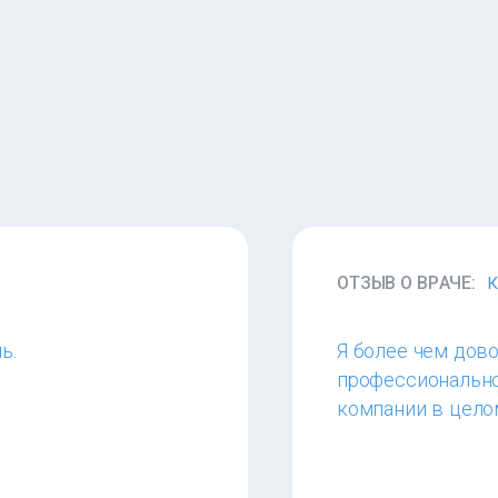
ОТЗЫВ О ВРАЧЕ:
К
ь.
Я более чем дов
профессионально
компании в цело