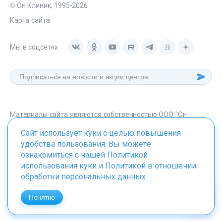
© Он Клиник, 1995-2026
Карта сайта
Мы в соцсетях
Материалы сайта являются собственностью ООО "Он
Клиник", любое их использование без указания источника -
Сайт использует куки с целью повышения
onclinic.ru запрещено в соответствии со статьей 1259 ГК. РФ.
удобства пользования. Вы можете
ознакомиться с нашей
Политикой
использования куки
и
Политикой в отношении
обработки персональных данных
.
ИМЕЮТСЯ ПРОТИВОПОКАЗАНИЯ. НЕОБХОДИМО
ПРОКОНСУЛЬТИРОВАТЬСЯ СО СПЕЦИАЛИСТОМ
Понятно