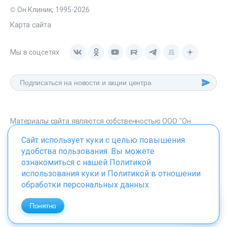
© Он Клиник, 1995-2026
Карта сайта
Мы в соцсетях
Материалы сайта являются собственностью ООО "Он
Клиник", любое их использование без указания источника -
Сайт использует куки с целью повышения
onclinic.ru запрещено в соответствии со статьей 1259 ГК. РФ.
удобства пользования. Вы можете
ознакомиться с нашей
Политикой
использования куки
и
Политикой в отношении
обработки персональных данных
.
ИМЕЮТСЯ ПРОТИВОПОКАЗАНИЯ. НЕОБХОДИМО
ПРОКОНСУЛЬТИРОВАТЬСЯ СО СПЕЦИАЛИСТОМ
Понятно