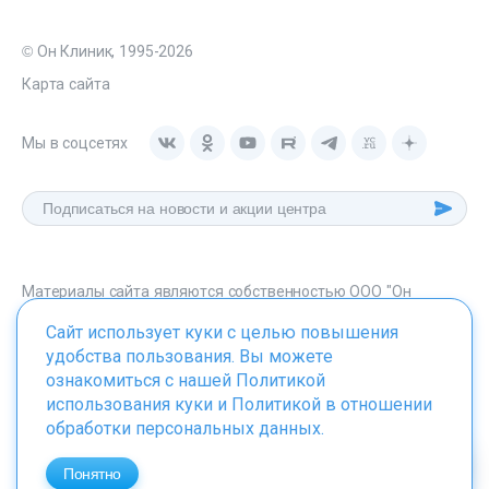
© Он Клиник, 1995-2026
Карта сайта
Мы в соцсетях
Материалы сайта являются собственностью ООО "Он
Клиник", любое их использование без указания источника -
Сайт использует куки с целью повышения
onclinic.ru запрещено в соответствии со статьей 1259 ГК. РФ.
удобства пользования. Вы можете
ознакомиться с нашей
Политикой
использования куки
и
Политикой в отношении
обработки персональных данных
.
ИМЕЮТСЯ ПРОТИВОПОКАЗАНИЯ. НЕОБХОДИМО
ПРОКОНСУЛЬТИРОВАТЬСЯ СО СПЕЦИАЛИСТОМ
Понятно