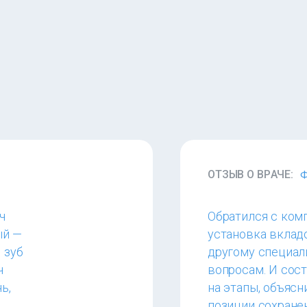
ОТЗЫВ О ВРАЧЕ:
Ф
ч
Обратился с ком
ый —
установка вкладо
 зуб
другому специал
ч
вопросам. И сос
ь,
на этапы, объясн
позиции сохране