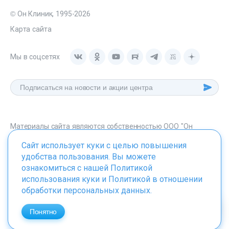
© Он Клиник, 1995-2026
Карта сайта
Мы в соцсетях
Материалы сайта являются собственностью ООО "Он
Клиник", любое их использование без указания источника -
Сайт использует куки с целью повышения
onclinic.ru запрещено в соответствии со статьей 1259 ГК. РФ.
удобства пользования. Вы можете
ознакомиться с нашей
Политикой
использования куки
и
Политикой в отношении
обработки персональных данных
.
ИМЕЮТСЯ ПРОТИВОПОКАЗАНИЯ. НЕОБХОДИМО
ПРОКОНСУЛЬТИРОВАТЬСЯ СО СПЕЦИАЛИСТОМ
Понятно