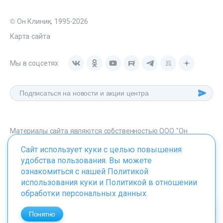
© Он Клиник, 1995-2026
Карта сайта
Мы в соцсетях
Материалы сайта являются собственностью ООО "Он
Клиник", любое их использование без указания источника -
Сайт использует куки с целью повышения
onclinic.ru запрещено в соответствии со статьей 1259 ГК. РФ.
удобства пользования. Вы можете
ознакомиться с нашей
Политикой
использования куки
и
Политикой в отношении
обработки персональных данных
.
ИМЕЮТСЯ ПРОТИВОПОКАЗАНИЯ. НЕОБХОДИМО
ПРОКОНСУЛЬТИРОВАТЬСЯ СО СПЕЦИАЛИСТОМ
Понятно