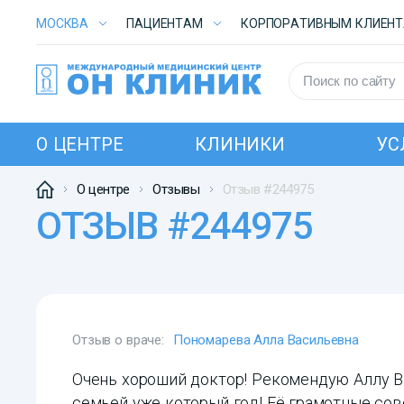
МОСКВА
ПАЦИЕНТАМ
КОРПОРАТИВНЫМ КЛИЕН
О ЦЕНТРЕ
КЛИНИКИ
УС
О центре
Отзывы
Отзыв #244975
ОТЗЫВ #244975
Отзыв о враче:
Пономарева Алла Васильевна
Очень хороший доктор! Рекомендую Аллу В
семьей уже который год! Её грамотные со