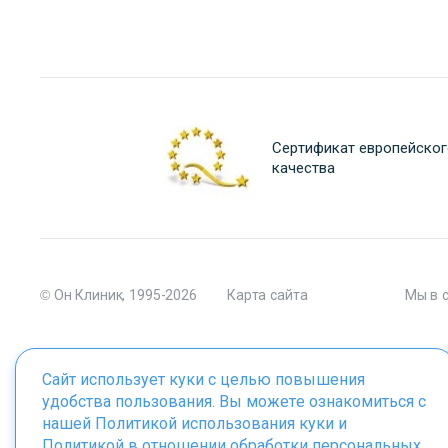
Сертификат европейског
качества
© Он Клиник, 1995-2026
Карта сайта
Мы в 
Сайт использует куки с целью повышения
удобства пользования. Вы можете ознакомиться с
Материалы сайта являются собственностью ООО "Он Клиник", 
нашей
Политикой использования куки
и
Политикой в отношении обработки персональных