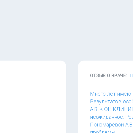
ОТЗЫВ О ВРАЧЕ:
П
Много лет имею 
Результатов осо
А.В. в ОН КЛИНИК
неожиданное. Ре
Пономарёвой А.В.
проблемы.