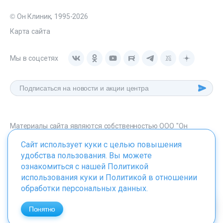
© Он Клиник, 1995-2026
Карта сайта
Мы в соцсетях
Материалы сайта являются собственностью ООО "Он
Клиник", любое их использование без указания источника -
Сайт использует куки с целью повышения
onclinic.ru запрещено в соответствии со статьей 1259 ГК. РФ.
удобства пользования. Вы можете
ознакомиться с нашей
Политикой
использования куки
и
Политикой в отношении
обработки персональных данных
.
ИМЕЮТСЯ ПРОТИВОПОКАЗАНИЯ. НЕОБХОДИМО
ПРОКОНСУЛЬТИРОВАТЬСЯ СО СПЕЦИАЛИСТОМ
Понятно