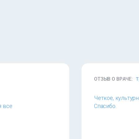
ОТЗЫВ О ВРАЧЕ:
Т
Четкое, культурн
я все
Спасибо.