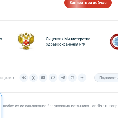
Записаться сейчас
о
Лицензия Министерства
здравоохранения РФ
соцсетях
любое их использование без указания источника - onclinic.ru запр