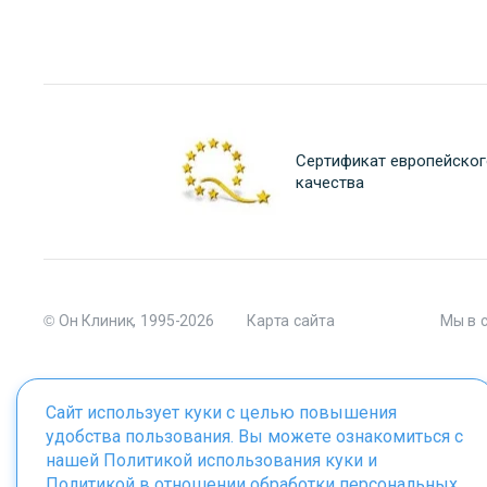
Сертификат европейског
качества
© Он Клиник, 1995-2026
Карта сайта
Мы в 
Сайт использует куки с целью повышения
удобства пользования. Вы можете ознакомиться с
Материалы сайта являются собственностью ООО "Он Клиник", 
нашей
Политикой использования куки
и
Политикой в отношении обработки персональных