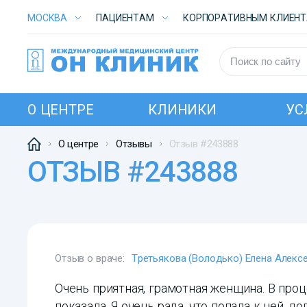
МОСКВА
ПАЦИЕНТАМ
КОРПОРАТИВНЫМ КЛИЕН
О ЦЕНТРЕ
КЛИНИКИ
УС
О центре
Отзывы
Отзыв #243888
ОТЗЫВ #243888
Отзыв о враче:
Третьякова (Володько) Елена Алекс
Очень приятная, грамотная женщина. В про
показала. Я очень рада, что попала к ней, д