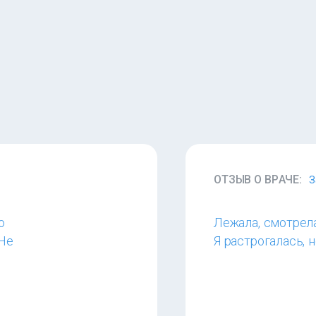
ОТЗЫВ О ВРАЧЕ:
З
о
Лежала, смотрела
 Не
Я растрогалась, н