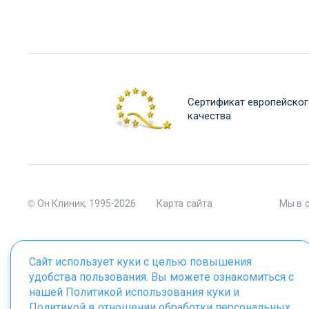
Сертификат европейског
качества
© Он Клиник, 1995-2026
Карта сайта
Мы в 
Сайт использует куки с целью повышения
удобства пользования. Вы можете ознакомиться с
Материалы сайта являются собственностью ООО "Он Клиник", 
нашей
Политикой использования куки
и
Политикой в отношении обработки персональных