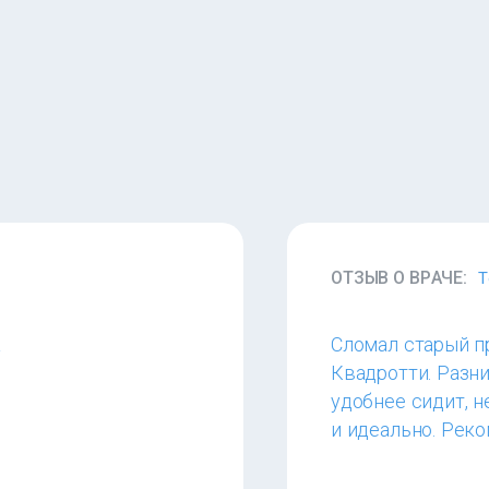
ОТЗЫВ О ВРАЧЕ:
Т
а
Сломал старый пр
Квадротти. Разн
удобнее сидит, н
и идеально. Рек