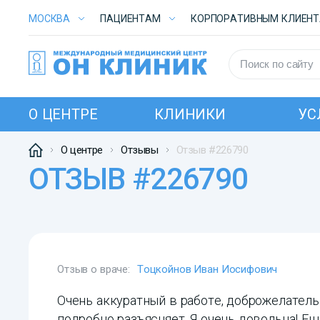
МОСКВА
ПАЦИЕНТАМ
КОРПОРАТИВНЫМ КЛИЕН
О ЦЕНТРЕ
КЛИНИКИ
УС
О центре
Отзывы
Отзыв #226790
ОТЗЫВ #226790
Отзыв о враче:
Тоцкойнов Иван Иосифович
Очень аккуратный в работе, доброжелатель
подробно разъясняет. Я очень довольна! Ещ