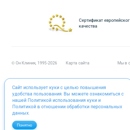
Сертификат европейског
качества
© Он Клиник, 1995-2026
Карта сайта
Мы в 
Сайт использует куки с целью повышения
удобства пользования. Вы можете ознакомиться с
Материалы сайта являются собственностью ООО "Он Клиник", 
нашей
Политикой использования куки
и
Политикой в отношении обработки персональных
данных
.
ИМЕЮТСЯ ПРОТИВОПОКАЗАНИЯ. 
Понятно