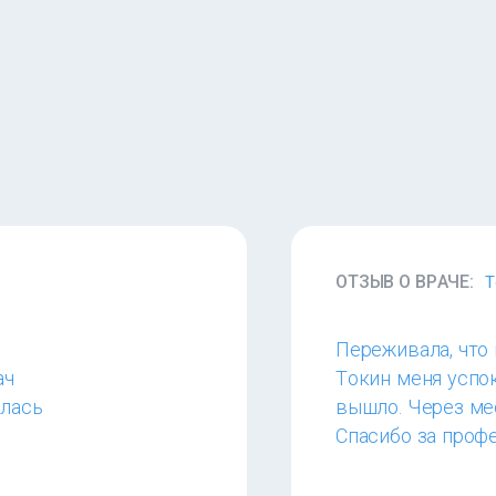
ОТЗЫВ О ВРАЧЕ:
Т
Переживала, что
ач
Токин меня успок
алась
вышло. Через мес
Спасибо за проф