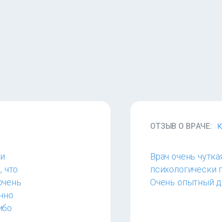
ОТЗЫВ О ВРАЧЕ:
К
ьи
Врач очень чутка
, что
психологически г
очень
Очень опытный до
нно.
ибо