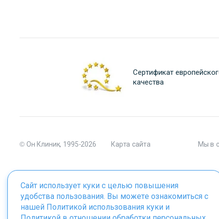
Сертификат европейског
качества
© Он Клиник, 1995-2026
Карта сайта
Мы в 
Сайт использует куки с целью повышения
удобства пользования. Вы можете ознакомиться с
Материалы сайта являются собственностью ООО "Он Клиник", 
нашей
Политикой использования куки
и
Политикой в отношении обработки персональных