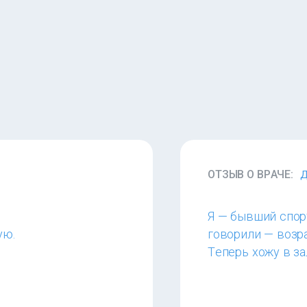
ОТЗЫВ О ВРАЧЕ:
Д
Я — бывший спорт
ую.
говорили — возра
Теперь хожу в за