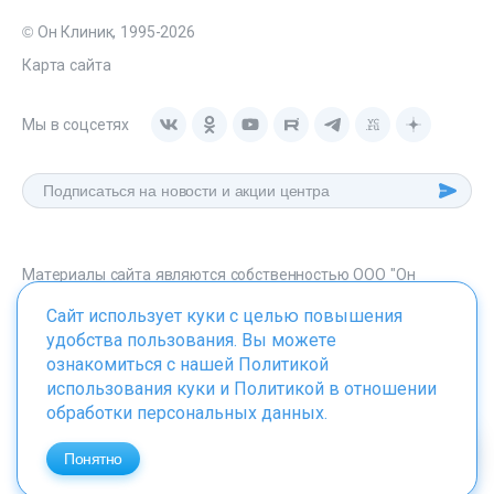
© Он Клиник, 1995-2026
Карта сайта
Мы в соцсетях
Материалы сайта являются собственностью ООО "Он
Клиник", любое их использование без указания источника -
Сайт использует куки с целью повышения
onclinic.ru запрещено в соответствии со статьей 1259 ГК. РФ.
удобства пользования. Вы можете
ознакомиться с нашей
Политикой
использования куки
и
Политикой в отношении
обработки персональных данных
.
ИМЕЮТСЯ ПРОТИВОПОКАЗАНИЯ. НЕОБХОДИМО
ПРОКОНСУЛЬТИРОВАТЬСЯ СО СПЕЦИАЛИСТОМ
Понятно