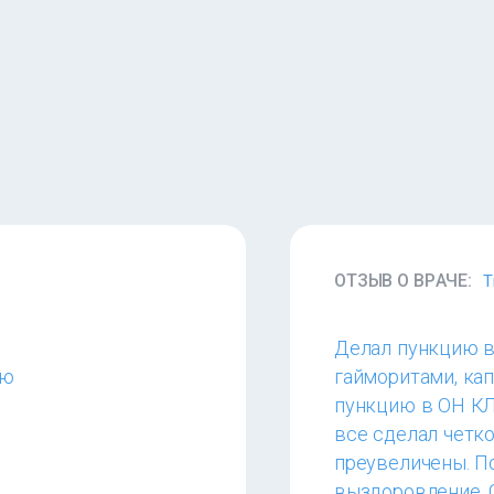
ОТЗЫВ О ВРАЧЕ:
Т
Делал пункцию в
сю
гайморитами, кап
пункцию в ОН КЛ
все сделал четк
преувеличены. П
выздоровление. 