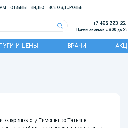
ТАМ
ОТЗЫВЫ
ВИДЕО
ВСE О ЗДОРОВЬЕ
+7 495 223-22
Прием звонков с 8:00 до 23
ЛУГИ И ЦЕНЫ
ВРАЧИ
АКЦ
риноларингологу Тимошенко Татьяне
риятная в общении, выслушала меня, очень