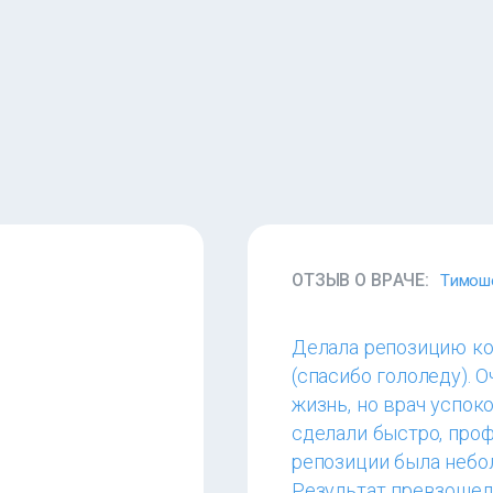
ОТЗЫВ О ВРАЧЕ:
Тимоше
Делала репозицию ко
(спасибо гололеду). 
жизнь, но врач успок
сделали быстро, проф
!
репозиции была небол
Результат превзошел