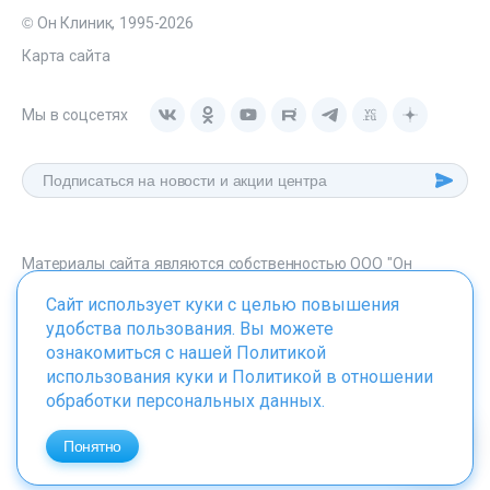
© Он Клиник, 1995-2026
Карта сайта
Мы в соцсетях
Материалы сайта являются собственностью ООО "Он
Клиник", любое их использование без указания источника -
Сайт использует куки с целью повышения
onclinic.ru запрещено в соответствии со статьей 1259 ГК. РФ.
удобства пользования. Вы можете
ознакомиться с нашей
Политикой
использования куки
и
Политикой в отношении
обработки персональных данных
.
ИМЕЮТСЯ ПРОТИВОПОКАЗАНИЯ. НЕОБХОДИМО
ПРОКОНСУЛЬТИРОВАТЬСЯ СО СПЕЦИАЛИСТОМ
Понятно