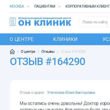
МОСКВА
ПАЦИЕНТАМ
КОРПОРАТИВНЫМ КЛИЕН
О ЦЕНТРЕ
КЛИНИКИ
УС
О центре
Отзывы
Отзыв #164290
ОТЗЫВ #164290
Отзыв о враче:
Утегенова Юлия Викторовна
Мы остались очень довольны! Доктор хорош
которых мы не знали. Все хорошо было. Ни 