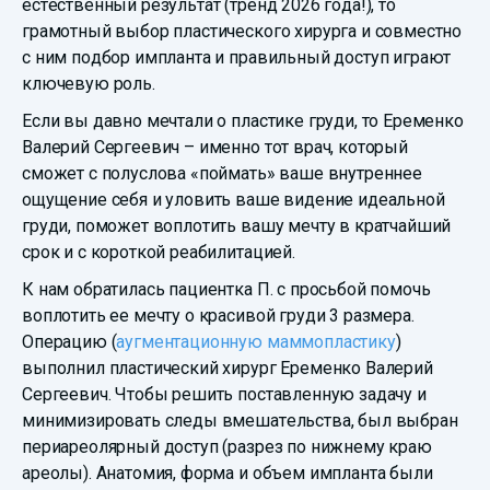
естественный результат (тренд 2026 года!), то
грамотный выбор пластического хирурга и совместно
с ним подбор импланта и правильный доступ играют
ключевую роль.
Если вы давно мечтали о пластике груди, то Еременко
Валерий Сергеевич – именно тот врач, который
сможет с полуслова «поймать» ваше внутреннее
ощущение себя и уловить ваше видение идеальной
груди, поможет воплотить вашу мечту в кратчайший
срок и с короткой реабилитацией.
К нам обратилась пациентка П. с просьбой помочь
воплотить ее мечту о красивой груди 3 размера.
Операцию (
аугментационную маммопластику
)
выполнил пластический хирург Еременко Валерий
Сергеевич. Чтобы решить поставленную задачу и
минимизировать следы вмешательства, был выбран
периареолярный доступ (разрез по нижнему краю
ареолы). Анатомия, форма и объем импланта были