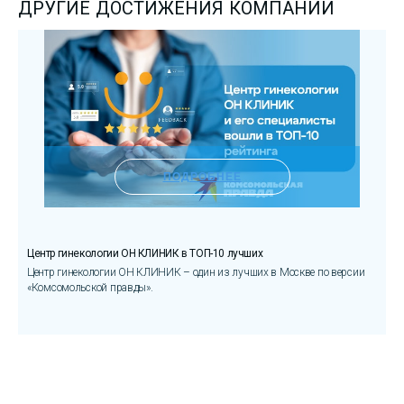
ДРУГИЕ ДОСТИЖЕНИЯ КОМПАНИИ
ПОДРОБНЕЕ
Центр гинекологии ОН КЛИНИК в ТОП-10 лучших
П
Центр гинекологии ОН КЛИНИК – один из лучших в Москве по версии
Ц
«Комсомольской правды».
н