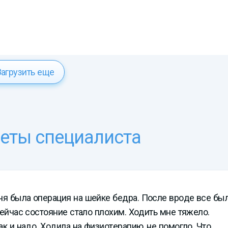
Загрузить еще
веты специалиста
ня была операция на шейке бедра. После вроде все бы
 сейчас состояние стало плохим. Ходить мне тяжело.
ак и надо. Ходила на физиотерапию, не помогло. Что