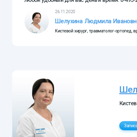
26.11.2020
Шелухина Людмила Ивановн
Кистевой хирург, травматолог-ортопед, 
Шел
Кистев
Запис