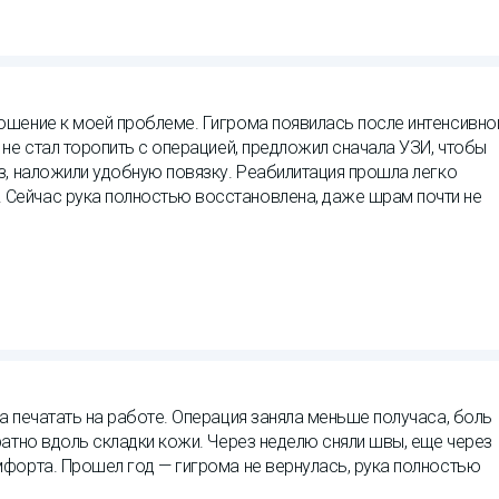
ошение к моей проблеме. Гигрома появилась после интенсивно
 не стал торопить с операцией, предложил сначала УЗИ, чтобы
з, наложили удобную повязку. Реабилитация прошла легко
Сейчас рука полностью восстановлена, даже шрам почти не
а печатать на работе. Операция заняла меньше получаса, боль
ратно вдоль складки кожи. Через неделю сняли швы, еще через
мфорта. Прошел год — гигрома не вернулась, рука полностью