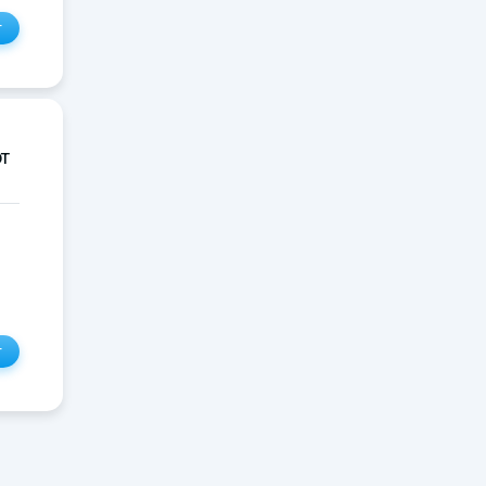
т
от
т