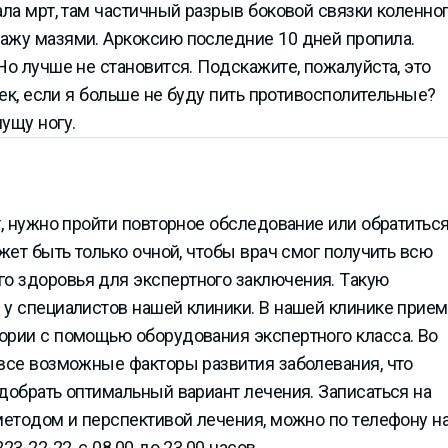
ала мрт, там частичный разрыв боковой связки коленно
ажу мазями. Аркоксию последние 10 дней пропила.
Но лучше не становится. Подскажите, пожалуйста, это
тек, если я больше не буду пить противосполительные?
ущу ногу.
т, нужно пройти повторное обследование или обратиться
жет быть только очной, чтобы врач смог получить всю
о здоровья для экспертного заключения. Такую
 у специалистов нашей клиники. В нашей клинике прием
ории с помощью оборудования экспертного класса. Во
 все возможные факторы развития заболевания, что
добрать оптимальный вариант лечения. Записаться на
методом и перспективой лечения, можно по телефону н
3-22-22, с 08.00 до 23.00 часов.