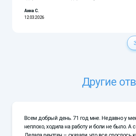
Анна С.
12.03.2026
Другие от
Всем добрый день. 71 год мне. Недавно у ме
неплохо, ходила на работу и боли не было. А
Делала рентген – сказали, что все срослось к