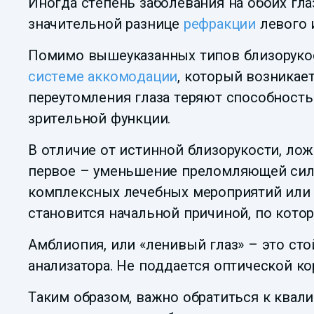
Иногда степень заболевания на обоих гла
значительной разнице
рефракции
левого 
Помимо вышеуказанных типов близорукост
системе аккомодации
, который возникае
переутомления глаза теряют способность
зрительной функции.
В отличие от истинной близорукости, лож
первое – уменьшение преломляющей силы 
комплексных лечебных мероприятий или 
становится начальной причиной, по котор
Амблиопия, или «ленивый глаз» – это ст
анализатора. Не поддается оптической к
Таким образом, важно обратиться к квал