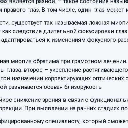
зах является разной, – такое состояние назыв
и правого глаз. В том числе, один глаз може
и, существует так называемая ложная миопия
т как следствие длительной фокусировки глаз 
 адаптироваться к изменениям фокусного расс
ная миопия обратима при грамотном лечении.
глаза, второе – укрепление растягивающегос
при назначении корректирующих оптических 
ой развивается осевая близорукость.
ойкое снижение зрения в связи с функционал
оррекции. При выявлении на ранних стадиях п
ифицированному специалисту, который сможе