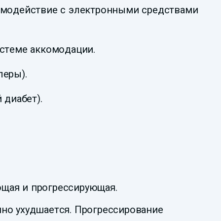
аимодействие с электронными средствами
истеме аккомодации.
леры).
 диабет).
ющая и прогрессирующая.
нно ухудшается. Прогрессирование