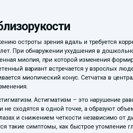
близорукости
ению остроты зрения вдаль и требуется корре
лет. При обнаружении ухудшения в дошкольно
енная миопия, при которой изменения форми
етенный вариант встречается у взрослых люд
ивается миопический конус. Сетчатка в центр
зменения.
тигматизм. Астигматизм – это нарушение рав
 не сходятся в одной точке, а образуют объ
лазах и снижением четкости независимо от ди
ся такие симптомы, как быстрое утомление гл