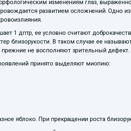
орфологическим изменениям глаз, выраженн
опровождается развитием осложнений. Одно из
кровоизлияния.
ает 1 дптр, ее условно считают доброкачеств
тер близорукости. В таком случае ее называю
у прежние не восполняют зрительный дефект.
проявлений принято выделяют миопию:
лазное яблоко. При прекращении роста близору