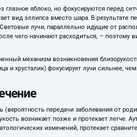
з глазное яблоко, но фокусируются перед сетч
тает вид эллипса вместо шара. В результате п
 Световые лучи, параллельно идущие от рас
после чего начинают расходиться, – поэтому 
енный механизм возникновения близорукости 
а и хрусталик) фокусирует лучи сильнее, чем
ечение
 (вероятность передачи заболевания от роди
укость возникает позже и протекает легче. А
атологических изменений, протекает сравнит