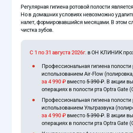
Регулярная гигиена ротовой полости являет
Но в домашних условиях невозможно удалит
налет, формировавшийся месяцами. В этом с
чистка зубов.
С 1 по 31 августа 2026г.
в ОН КЛИНИК прох
Профессиональная гигиена полости р
использованием Air-Flow (полировка
за 4 990 ₽
вместо
5 390 ₽
. В акции в
операциях в полости рта Optra Gate (
Профессиональная гигиена полости р
использованием Ультразвука (полиро
за 4 990 ₽
вместо
5 390 ₽
. В акции в
операциях в полости рта Optra Gate (