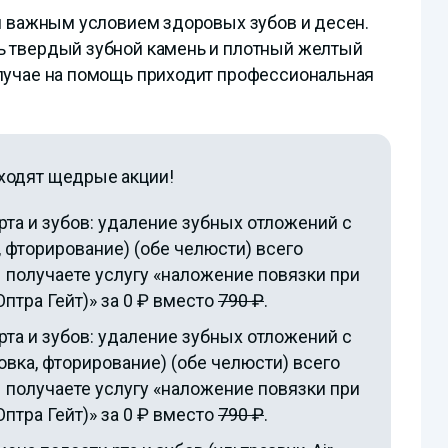
ся важным условием здоровых зубов и десен.
ь твердый зубной камень и плотный желтый
лучае на помощь приходит профессиональная
одят щедрые акции!
та и зубов: удаление зубных отложений с
, фторирование) (обе челюсти) всего
ы получаете услугу «наложение повязки при
Оптра Гейт)» за
0 ₽
вместо
790 ₽
.
та и зубов: удаление зубных отложений с
вка, фторирование) (обе челюсти) всего
ы получаете услугу «наложение повязки при
Оптра Гейт)» за
0 ₽
вместо
790 ₽
.