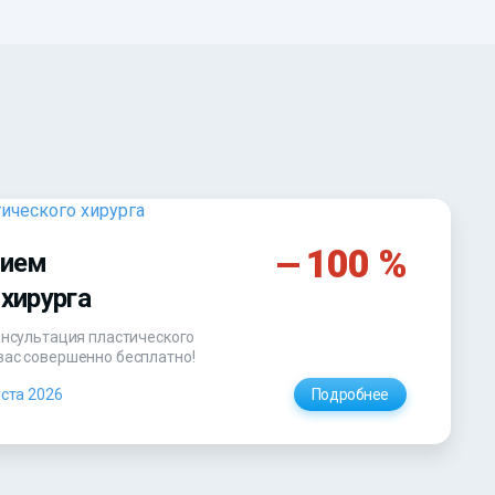
100 %
рием
хирурга
онсультация пластического
вас совершенно бесплатно!
уста 2026
Подробнее