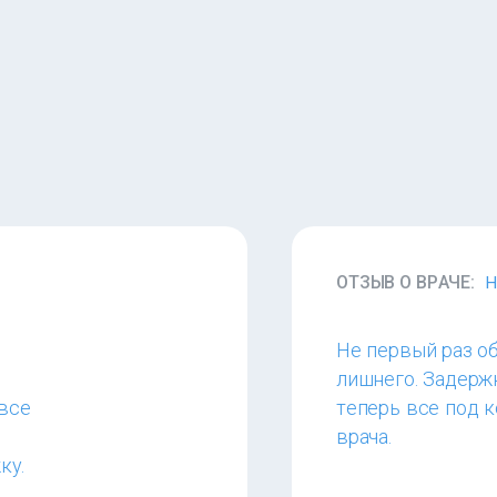
ОТЗЫВ О ВРАЧЕ:
Н
Не первый раз о
лишнего. Задерж
все
теперь все под 
врача.
ку.