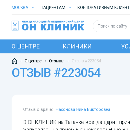
МОСКВА
ПАЦИЕНТАМ
КОРПОРАТИВНЫМ КЛИЕН
О ЦЕНТРЕ
КЛИНИКИ
УС
О центре
Отзывы
Отзыв #223054
ОТЗЫВ #223054
Отзыв о враче:
Насонова Нина Викторовна
В ОНКЛИНИК на Таганке всегда царит прия
Записалась на прием к гинекологу Нине Ви