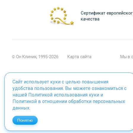
Сертификат европейског
качества
© Он Клиник, 1995-2026
Карта сайта
Мы в 
Сайт использует куки с целью повышения
удобства пользования. Вы можете ознакомиться с
Материалы сайта являются собственностью ООО "Он Клиник", 
нашей
Политикой использования куки
и
Политикой в отношении обработки персональных
данных
.
ИМЕЮТСЯ ПРОТИВОПОКАЗАНИЯ. 
Понятно