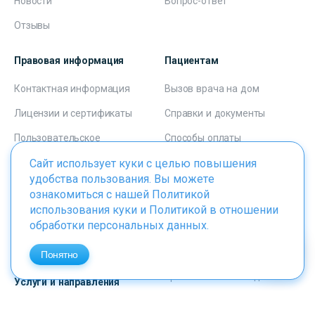
Новости
Вопрос-ответ
Отзывы
Правовая информация
Пациентам
Контактная информация
Вызов врача на дом
Лицензии и сертификаты
Справки и документы
Пользовательское
Способы оплаты
соглашение
Сайт использует куки с целью повышения
Программа лояльности
Соглашение о персональных
удобства пользования. Вы можете
Лечение в кредит
данных
ознакомиться с нашей
Политикой
использования куки
и
Политикой в отношении
обработки персональных данных
.
Клиники
Контакты
+7 495 223-22-22
Врачи
Понятно
Прием звонков с 8:00 до 23:00
Услуги и направления
«ОН КЛИНИК на Цветном
Программы
бульваре», «ОН КЛИНИК на