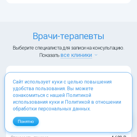
Врачи-терапевты
Выберите специалиста для записи на консультацию.
все клиники
Показать
Соколова Светлана Вадимовна
Сайт использует куки с целью повышения
Стаж 38 лет,
67 отзывов
удобства пользования. Вы можете
ознакомиться с нашей
Политикой
использования куки
и
Политикой в отношении
Заместитель главного врача, ведущий терапевт,
нефролог, гастроэнтеролог
обработки персональных данных
.
Понятно
ОН КЛИНИК на Парке Культуры