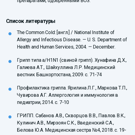
препаратами, одобренными ВОЗ.
Список литературы
The Common Cold: [англ.] / National Institute of
Allergy and Infectious Disease. — U. S. Department of
Health and Human Services, 2004. — December.
Грипп типа а/H1N1 (свиной грипп). Хунафина Д.Х.,
Галиева А.Т., Шайхуллина Л.Р. Медицинский
вестник Башкортостана, 2009. с. 71-74
Профилактика гриппа. Ярилина Л.Г., Маркова Т.П.,
Чувирова А.Г. Аллергология и иммунология в
педиатрии, 2014. с. 7-10
ГРИПП. Сабанов А.В., Скворцов В.В., Павлов В.К.,
Кулинич А.В., Мирзоян С.К., Введенский С.А.,
Белова Ю.А. Медицинская сестра №4, 2018. с. 19-